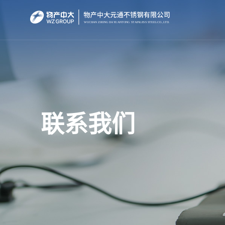
WUCHAN ZHONG
D
A
Y
U
AN
T
ONG
S
T
AINLE
S
S
S
TEEL
C
O.,
L
TD.
联系我们