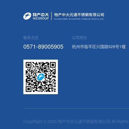
WUCHAN ZHONG
D
A
Y
U
AN
T
ONG
S
T
AINLE
S
S
S
TEEL
C
O.,
L
TD.
联系方式
公司地址
0571-89005905
杭州市临平区兴国路528号1幢
CopyRight © 2023 物产中大元通不锈钢有限公司 All Rights R