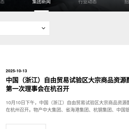
态
集团新闻
行业动态
招
2025-10-13
中国（浙江）自由贸易试验区大宗商品资源
第一次理事会在杭召开
10月10日下午，中国（浙江）自由贸易试验区大宗商品资
在杭州召开。物产中大集团、省海港集团、杭钢集团、中国银行