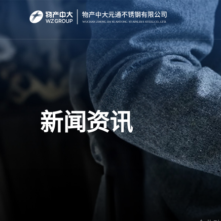
WUCHAN ZHONG
D
A
Y
U
AN
T
ONG
S
T
AINLE
S
S
S
TEEL
C
O.,
L
TD.
新闻资讯