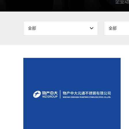
企业动
全部
全部