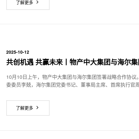
了解更多
2025-10-12
共创机遇 共赢未来丨物产中大集团与海尔
10月10日上午，物产中大集团与海尔集团签署战略合作协
委委员李兢，海尔集团党委书记、董事局主席、首席执行官周云
了解更多