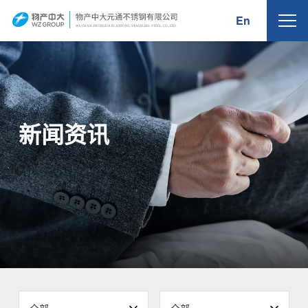
En
WUCHAN ZHONG
D
A
Y
U
AN
T
ONG
S
T
AINLE
S
S
S
TEEL
C
O.,
L
TD.
新闻资讯
全部
全部