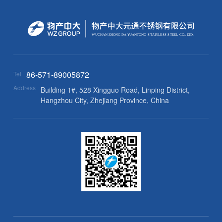
WUCHAN ZHONG
D
A
Y
U
AN
T
ONG
S
T
AINLE
S
S
S
TEEL
C
O.,
L
TD.
86-571-89005872
Tel
Address
Building 1#, 528 Xingguo Road, Linping District,
Hangzhou City, Zhejiang Province, China