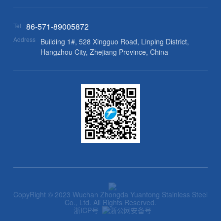
86-571-89005872
Tel
Address
Building 1#, 528 Xingguo Road, Linping District,
Hangzhou City, Zhejiang Province, China
CopyRight © 2023 Wuchan Zhongda Yuantong Stainless Steel
Co., Ltd. All Rights Reserved.
浙ICP号
浙公网安备号