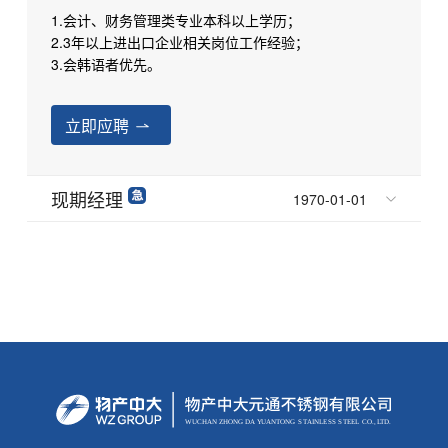
1.会计、财务管理类专业本科以上学历；
2.3年以上进出口企业相关岗位工作经验；
3.会韩语者优先。
立即应聘
现期经理
1970-01-01
WUCHAN ZHONG
D
A
Y
U
AN
T
ONG
S
T
AINLE
S
S
S
TEEL
C
O.,
L
TD.