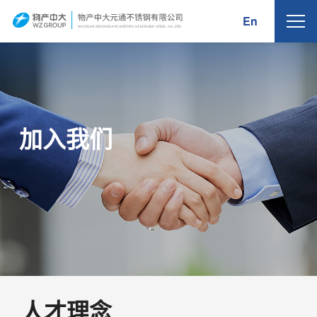
En
WUCHAN ZHONG
D
A
Y
U
AN
T
ONG
S
T
AINLE
S
S
S
TEEL
C
O.,
L
TD.
加入我们
人才理念