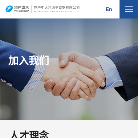
En
WUCHAN ZHONG
D
A
Y
U
AN
T
ONG
S
T
AINLE
S
S
S
TEEL
C
O.,
L
TD.
加入我们
人才理念