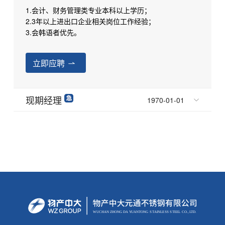
1.会计、财务管理类专业本科以上学历；
2.3年以上进出口企业相关岗位工作经验；
3.会韩语者优先。
立即应聘
现期经理
1970-01-01
WUCHAN ZHONG
D
A
Y
U
AN
T
ONG
S
T
AINLE
S
S
S
TEEL
C
O.,
L
TD.